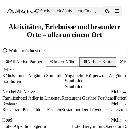
®
Suche nach Aktivitäten, Orten, Tipps …
Deine Plattform, um Neues zu entd
Aktivitäten, Erlebnisse und besondere
Orte – alles an einem Ort
1
2
All Active Partner
In der Nähe
Auf der Karte
Er
Beliebt
Wellness & Gesundheit
Yoga und Meditation
Kältekammer Allgäu in Sonthofen
Yoga beim Körperwohl Allgäu in
Sonthofen
Sonthofen
Sonthofen
Neu bei All Active
Mehr →
Lingenau
Neu
Heiterwang
Neu
Immen
Hotel
Restaurant
Ferienwohn
Familienhotel Adler in Lingenau
Restaurant Gasthof Posthansl
Ferienh
Restaurant
Mehr →
Restaurant
Restaurant
Burgberg im Allgäu
Restaurant
Restaurant Poststüble in Fischen
Restaurant Der Löwe
Gaststätte zum
Hotel
Mehr →
Hotel
Riezlern
Hotel
Oberstdorf
Hote
O
Hotel Alpenhof Jäger im
Hotel Bergruh in Oberstdorf
Das