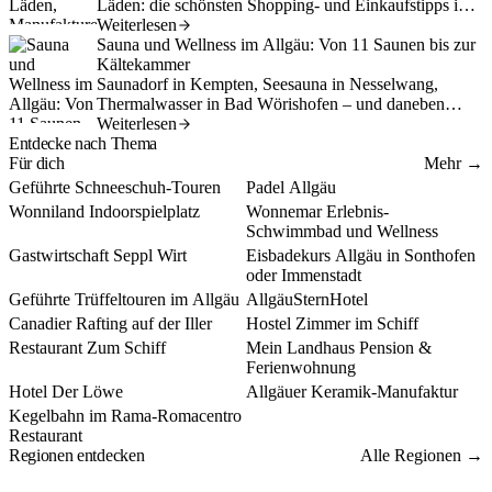
verbinden.
Läden: die schönsten Shopping- und Einkaufstipps im
Allgäu.
Weiterlesen
Sauna und Wellness im Allgäu: Von 11 Saunen bis zur
Kältekammer
Saunadorf in Kempten, Seesauna in Nesselwang,
Thermalwasser in Bad Wörishofen – und daneben
Kryotherapie, Eisbaden und Yoga: die Wellness-
Weiterlesen
Entdecke nach Thema
Baden & Schwimmen
Bei Regen
Sommer-Ausflüge
Sehenswürdigkeiten
Landschaft des Allgäus sortiert nach dem, was man
Ausflug mit Kindern
Wellness & Spa
Indoor mit Kindern
Wandern im Allgäu
Für dich
sucht.
Mehr →
Führungen & Besichtigungen
Sonthofen
Sport & Freizeit
Sonthofen
Geführte Schneeschuh-Touren
Padel Allgäu
Indoor Spielplatz
Sonthofen
Am & im Wasser
Sonthofen
Wonniland Indoorspielplatz
Wonnemar Erlebnis-
Schwimmbad und Wellness
Restaurant
Sonthofen
Am & im Wasser
Sonthofen
Gastwirtschaft Seppl Wirt
Eisbadekurs Allgäu in Sonthofen
oder Immenstadt
Führungen & Besichtigungen
Sonthofen
Hotel
Sonthofen
Geführte Trüffeltouren im Allgäu
AllgäuSternHotel
Am & im Wasser
Blaichach
Gästehäuser & Pensionen
Blaichach
Canadier Rafting auf der Iller
Hostel Zimmer im Schiff
Restaurant
Blaichach
Ferienwohnung
Burgberg im Allgäu
Restaurant Zum Schiff
Mein Landhaus Pension &
Ferienwohnung
Hotel
Burgberg im Allgäu
Kunst & Handwerk
Sonthofen
Hotel Der Löwe
Allgäuer Keramik-Manufaktur
Sport & Freizeit
Blaichach
Kegelbahn im Rama-Romacentro
Restaurant
Regionen entdecken
Allgäu
Oberallgäu
Bodensee
Kleinwalsertal
Alpenland (Allgäu + KWT)
Ostallgäu
Westallgäu
Alle Regionen →