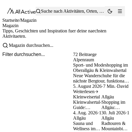
®
Suche nach Aktivitäten, Orten, Tipps …
Startseite
/
Magazin
Magazin
Tipps, Geschichten und Inspiration fuer deine naechsten
Aktivitaeten.
72 Beitraege
Alpenraum
Sport- und Modeshopping im
Oberallgäu & Kleinwalsertal
Neue Wanderschuhe für die
nächste Bergtour, funktionale
Outdoorbekleidung, aktuelle
5. August 2026
·
7 Min.
·
David
Mode oder die passende
Weiterlesen
Skiausrüstung: Im Oberallgäu
Kleinweisertal
Allgäu
und im Kleinwalsertal findest
Kleinwalsertal-
Shopping im
Du eine große Auswahl an
Guide:
Allgäu:
Sportgeschäften,
Anreise,
4. Aug. 2026
·
1 Min.
Regionale
30. Juli 2026
·
1 
Markenstores und
Highlights &
Allgäu
Läden,
Allgäu
inhabergeführten Boutiquen.
Tipps für
Sauna und
Manufakturen
Radtouren &
Die folgenden neun
deinen
Wellness im
&
Mountainbike