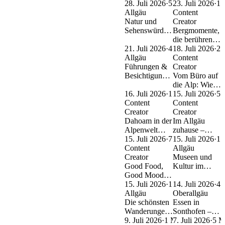
Shoppingtipps reichen von
Ausflug
Allgäu: Von
28. Juli 2026
·
5 Min.
Einkaufstipps
im Allgäu: Die
23. Juli 2026
·
1 
persönlicher Modeberatung
11 Saunen bis
Allgäu
schönsten
Content
und regional entworfener
zur
Natur und
Strecken
Creator
Kleidung bis zu
Kältekammer
Sehenswürdigkeiten
Bergmomente,
Bergsportausrüstung,
im Allgäu:
die berühren
Skiverleih, Bootfitting und
Höhle,
21. Juli 2026
·
4 Min.
mit Janna
18. Juli 2026
·
2 
reduzierter Markenware. So
Schanze,
Allgäu
Kamphof von
Content
kannst Du Deinen
Baumwipfel
Führungen &
Berge Aktiv
Creator
Einkaufsbummel ideal mit
Besichtigungen
Vom Büro auf
einem Urlaubstag in
im Allgäu:
die Alp: Wie
Oberstdorf, Sonthofen oder
Erlebnisse mit
16. Juli 2026
·
1 Min.
Maja ihren
15. Juli 2026
·
5 
Mittelberg verbinden.
Insiderwissen
Content
sicheren Job
Content
Creator
gegen die
Creator
Dahoam in der
Berge
Im Allgäu
Alpenwelt
getauscht hat
zuhause –
Karwendel –
15. Juli 2026
·
7 Min.
zwischen
15. Juli 2026
·
1 
Heimatliebe,
Content
Gipfelglück,
Allgäu
Bergmomente
Creator
Abenteuer und
Museen und
und
Good Food,
Genuss mit
Kultur im
Gipfelglück
Good Mood –
Marina
Allgäu: 13
mit Bella
Die besten
15. Juli 2026
·
1 Min.
Ziele vom
14. Juli 2026
·
4 
Kulinarik-
Allgäu
Bergbaudorf
Oberallgäu
Spots im
Die schönsten
bis zur
Essen in
Allgäu mit
Wanderungen
Brennerei
Sonthofen –
Lisa vom
im Allgäu:
9. Juli 2026
·
1 Min.
Restaurants,
7. Juli 2026
·
5 M