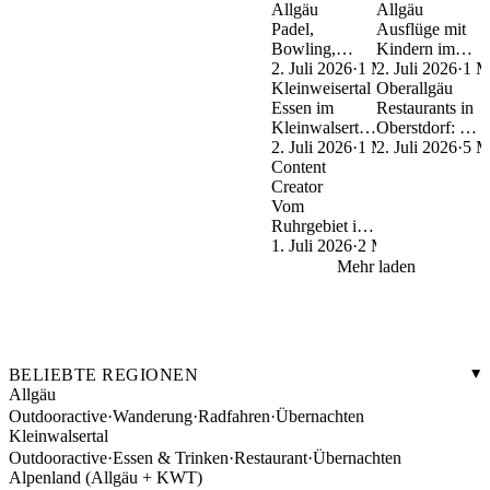
Allgäu
Touren für
Allgäu
Biergarten &
Allgäu
Foodguide
jeden
Padel,
Cafés im
Ausflüge mit
Geschmack
Bowling,
Überblick
Kindern im
Escape Room
2. Juli 2026
·
1 Min.
Allgäu:
2. Juli 2026
·
1 M
& Co.: Die
Kleinweisertal
Indoorspielplätz
Oberallgäu
besten Freizeit-
Essen im
Erlebnisparks
Restaurants in
Spots im
Kleinwalsertal:
&
Oberstdorf: 22
Allgäu
Die besten
2. Juli 2026
·
1 Min.
Familienspaß
Adressen vom
2. Juli 2026
·
5 M
Restaurants in
Content
Wirtshaus bis
Riezlern,
Creator
zum
Hirschegg &
Vom
Sternerestaurant
Mittelberg
Ruhrgebiet ins
Allgäu: Jule's
1. Juli 2026
·
2 Min.
Leben
Mehr laden
zwischen
Hiking, Gravel
& VW T4
BELIEBTE REGIONEN
Allgäu
Outdooractive
·
Wanderung
·
Radfahren
·
Übernachten
Kleinwalsertal
Outdooractive
·
Essen & Trinken
·
Restaurant
·
Übernachten
Alpenland (Allgäu + KWT)