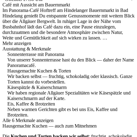
Café mit Aussicht am Bauernmarkt
Im Panorama-Café Hoftreff am Hindelanger Bauernmarkt in Bad
Hindelang genießt Du entspannte Genussmomente mit weitem Blick
über die Allgäuer Bergwelt. In ruhiger Lage in der Nähe vom
Busbahnhof lädt das Café dazu ein, eine Pause einzulegen,
durchzuatmen und die besondere Atmosphäre zwischen Natur,
Weite und Gemütlichkeit auf sich wirken zu lassen. …
Mehr anzeigen
Ausstattung & Merkmale
Sonnenterrasse mit Panorama
Von unserer Sonnenterrasse hast du den Blick — daher der Name
Panoramacafé.
Hausgemachte Kuchen & Torten
Wir backen selbst — fruchtig, schokoladig oder klassisch. Ganze
Torten kannst du vorbestellen.
Käsespätzle & Kaiserschmarrn
Wir haben regionale Allgäuer Spezialitäten wie Käsespätzle und
Kaiserschmarrn auf der Karte.
Eis, Kaffee & Brotzeiten
Neben warmen Gerichten gibt es bei uns Eis, Kaffee und
Brotzeiten.
Alle 6 Merkmale anzeigen
Hausgemachte Kuchen — auch zum Mitnehmen
Die
Kuchen und Torten backen wir selbst
: fruchtig, schokoladig